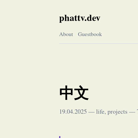
Skip
to
phattv.dev
content
About
Guestbook
中文
19.04.2025
—
life
,
projects
—